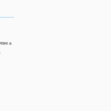
用随机 会
脸