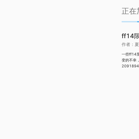
正在
ff1
作者：
夏
一些ff1
变的不幸，
20918