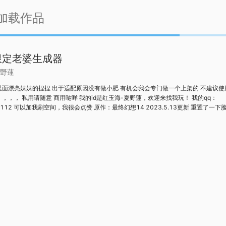
加载作品
4限定老婆生成器
野蓮
4里面漂亮妹妹的捏捏 出于适配原因没有做小肥 有机会我会专门做一个上架的 不建议使
，，， 私用请随意 商用哒咩 我的id是红玉海-夏野蓮，欢迎来找我玩！ 我的qq：
94112 可以加我刷空间，我很会点赞 原作：最终幻想14 2023.5.13更新 重置了一下