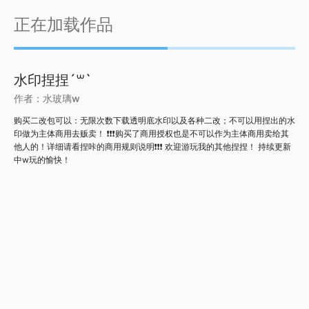
正在加载作品
水印捏捏´꒳`
作者：
水玻璃w
购买二改包可以：无限次数下载透明底水印以及各种二改；不可以用捏出的水
印做为主体商用去贩卖！ ❗️❗️❗️购买了商用授权也是不可以作为主体商用卖给其
他人的！详细请看捏咔的商用规则说明❗️❗️❗️ 欢迎游玩我的其他捏捏！ 持续更新
中w玩的愉快！