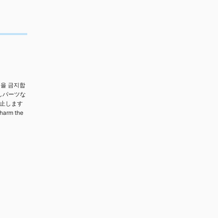
용을 금지합
しパーツな
禁止します
 harm the