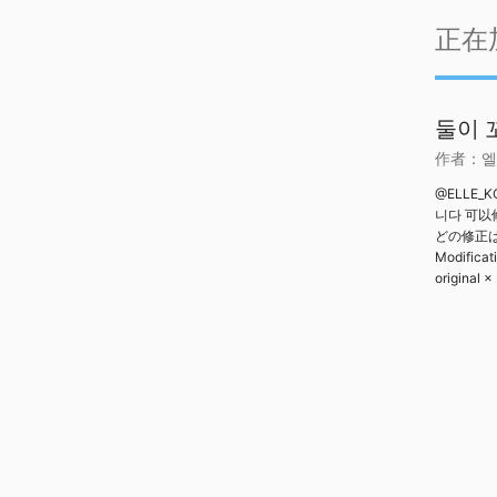
正在
둘이 
作者：
엘
@ELLE_
니다 可
どの修正
Modificati
original ×