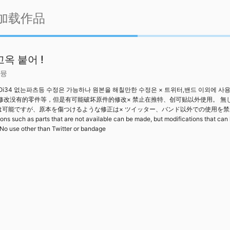
加载作品
꼬옥 붙어 !
뮹
KOi34 없는파츠등 수정은 가능하나 원본을 해칠만한 수정은 × 트위터,밴드 이외에 사
以修改没有的零件等，但是有可能破坏原件的修改× 禁止在推特、创可贴以外使用。 無
は可能ですが、原本を傷つけるような修正は× ツイッター、バンド以外での使用を
ons such as parts that are not available can be made, but modifications that can
 No use other than Twitter or bandage