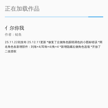
正在加载作品
亻尔你我
作者：
鲶鱼
25.11.22初发布 25.12.11更新 *修复了左侧角色眼睛调色的小图标错误 *两
名角色各新增部件：刘海×4/耳饰×4/角×4 *新增隐藏右侧角色选项 *开放了
二改授权