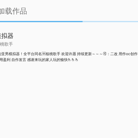
加载作品
模拟器
桃歌手
亚男模拟器！全平台同名🆔核桃歌手 欢迎许愿 持续更新～～～🉑：二改 用作oc创作
:商用盈利 自作发言 感谢来玩的家人玩的愉快🫰🫰🫰