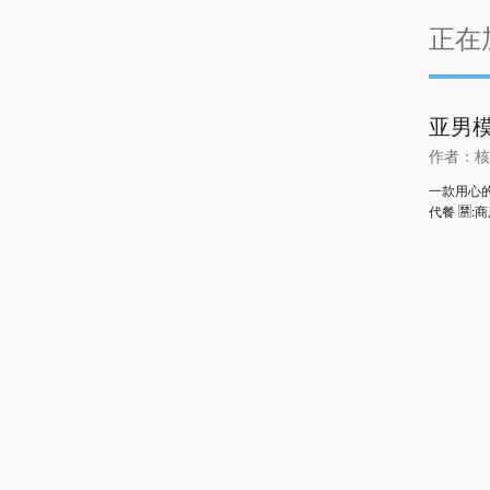
正在
亚男
作者：
核
一款用心的
代餐 🈲