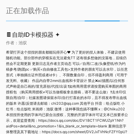
正在加载作品
🍫自助ID卡模拟器 ✦
作者：
池驭
希望打开这个捏捏的朋友都能玩得开心❤️ 为了更好的捏人体验，不建议使用
随机功能。部分部件的穿模实在无法避免TT 还有很多想做的没落地，后续仍
然会不定期更新 更新日志见作者主页动态 可以✅️自用/二改/头像壁纸/作为约
稿参考/跑团pc ✅️购买<自由修改工具包>支持作者的朋友可以去水印，以任意
形式（单独摘出证件照或者id卡）、不限数量自印，但不得盈利商用（可用于
发无料、收藏） 作品内自带2mm出血线和卡背设计 禁止❌️ai/描图/以任何形
式声称是自己画的/冒充原创/代捏/出设 ❗️如有商用需求请按需购买单图的商用
授权包 （购买商用授权≠可以当做模板拿去接稿，请不要这么做） ❗️去水印仅
限自用/自印；社媒发图请保留水印/自行打喜欢的水印，且不得发布带出血线
的版本 许愿/反馈请去邮箱：chi202@qq.com 其他平台 抖音：给点饭吃 小
红书：给点饭吃 米画师：池驭 微博：这种事我也搞不懂啊 x：@Chiiku202
本捏捏所使用的字体均已获合法授权，完整的开源字体许可证文本已按要求公
示，欢迎监督查阅：https://docs.qq.com/doc/DV1BCT1FCWUZpY1Nh?
aidPos=detail&no_promotion=1&is_blank_or_template=blank 案例信息字
体整理及其下载地址：https://docs.qq.com/sheet/DV2JxTVhNcFZFY0pU?